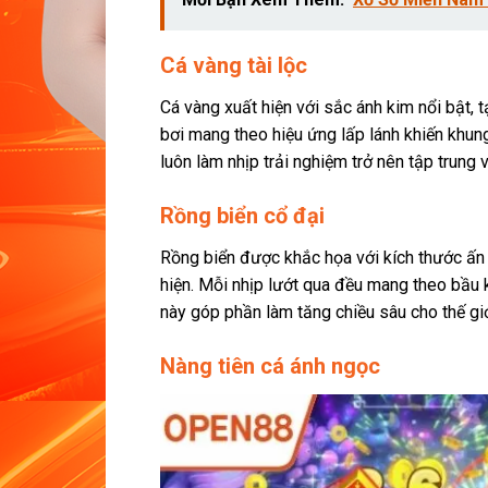
Cá vàng tài lộc
Cá vàng xuất hiện với sắc ánh kim nổi bật,
bơi mang theo hiệu ứng lấp lánh khiến khung
luôn làm nhịp trải nghiệm trở nên tập trung 
Rồng biển cổ đại
Rồng biển được khắc họa với kích thước ấn
hiện. Mỗi nhịp lướt qua đều mang theo bầu 
này góp phần làm tăng chiều sâu cho thế gi
Nàng tiên cá ánh ngọc