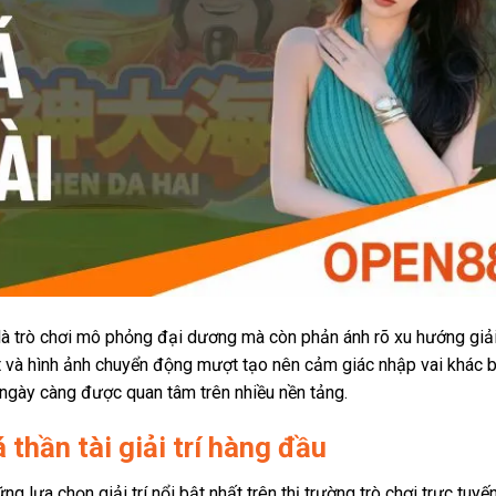
à trò chơi mô phỏng đại dương mà còn phản ánh rõ xu hướng giải 
t và hình ảnh chuyển động mượt tạo nên cảm giác nhập vai khác bi
ngày càng được quan tâm trên nhiều nền tảng.
thần tài giải trí hàng đầu
g lựa chọn giải trí nổi bật nhất trên thị trường trò chơi trực tuyến