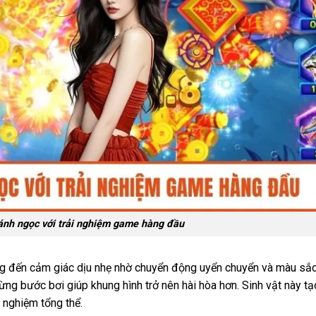
ánh ngọc với trải nghiệm game hàng đầu
ng đến cảm giác dịu nhẹ nhờ chuyển động uyển chuyển và màu sắ
ừng bước bơi giúp khung hình trở nên hài hòa hơn. Sinh vật này tạ
i nghiệm tổng thể.