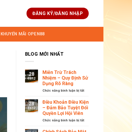
ĐĂNG KÝ/ĐĂNG NHẬP
KHUYẾN MÃI OPEN88
BLOG MỚI NHẤT
Miễn Trừ Trách
28
Nhiệm – Quy Định Sử
Th12
Dụng Rõ Ràng
Chức năng bình luận bị tắt
ở
Miễn
Trừ
Điều Khoản Điều Kiện
28
Trách
– Đảm Bảo Tuyệt Đối
Th12
Nhiệm
Quyền Lợi Hội Viên
–
Chức năng bình luận bị tắt
ở
Quy
Điều
Định
Khoản
Sử
Chính Sách Bảo Mật