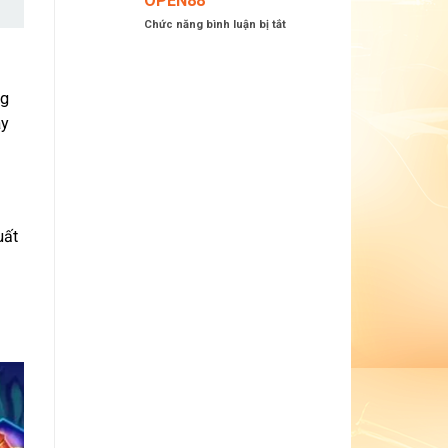
OPEN88
Dương
Hấp
Mới
Dẫn
Chức năng bình luận bị tắt
ở
Bởi
Đá
Chiến
Gà
Thuật,
Cựa
Luật
Sắt
ng
Chơi
–
ày
Hiện
Trận
Đại
Chiến
Kịch
Tính
Khó
Quên
Tại
uất
OPEN88