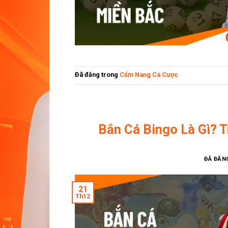
Đã đăng trong
Cẩm Nang Cá Cược
Bắn Cá Bingo Là Gì? T
ĐÃ ĐĂN
21
Th12