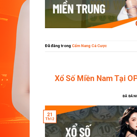
Đã đăng trong
Cẩm Nang Cá Cược
Xổ Số Miền Nam Tại OPE
ĐÃ ĐĂN
21
Th12