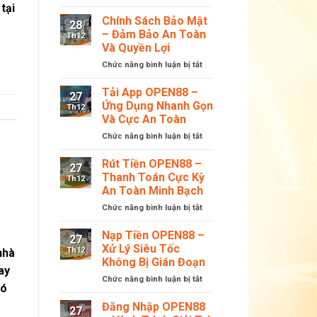
Điều
Định
tại
Khoản
Sử
Chính Sách Bảo Mật
28
Điều
Dụng
– Đảm Bảo An Toàn
Th12
Kiện
Rõ
Và Quyền Lợi
–
Ràng
Chức năng bình luận bị tắt
ở
Đảm
Chính
Bảo
Sách
Tuyệt
Tải App OPEN88 –
27
Bảo
Đối
Ứng Dụng Nhanh Gọn
Th12
Mật
Quyền
Và Cực An Toàn
–
Lợi
Chức năng bình luận bị tắt
ở
Đảm
Hội
Tải
Bảo
Viên
App
An
Rút Tiền OPEN88 –
27
OPEN88
Toàn
Thanh Toán Cực Kỳ
Th12
–
Và
An Toàn Minh Bạch
Ứng
Quyền
Chức năng bình luận bị tắt
ở
Dụng
Lợi
Rút
Nhanh
Tiền
Gọn
Nạp Tiền OPEN88 –
27
OPEN88
Và
Xử Lý Siêu Tốc
Th12
nhà
–
Cực
Không Bị Gián Đoạn
Thanh
An
ay
Chức năng bình luận bị tắt
ở
Toán
Toàn
có
Nạp
Cực
Tiền
Kỳ
.
Đăng Nhập OPEN88
27
OPEN88
An