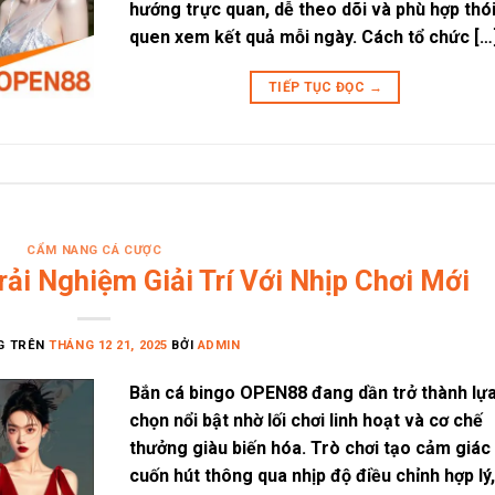
hướng trực quan, dễ theo dõi và phù hợp thó
quen xem kết quả mỗi ngày. Cách tổ chức […
TIẾP TỤC ĐỌC
→
CẨM NANG CÁ CƯỢC
rải Nghiệm Giải Trí Với Nhịp Chơi Mới
G TRÊN
THÁNG 12 21, 2025
BỞI
ADMIN
Bắn cá bingo OPEN88 đang dần trở thành lự
chọn nổi bật nhờ lối chơi linh hoạt và cơ chế
thưởng giàu biến hóa. Trò chơi tạo cảm giác
cuốn hút thông qua nhịp độ điều chỉnh hợp lý