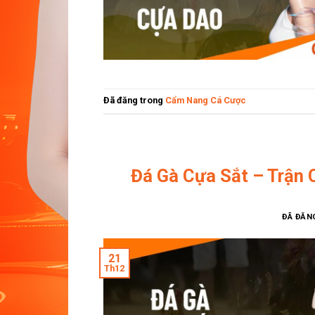
Đã đăng trong
Cẩm Nang Cá Cược
Đá Gà Cựa Sắt – Trận 
ĐÃ ĐĂN
21
Th12