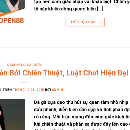
tạo nên cảm giác nhập vai khác biệt. Chính 
tố này khiến dòng game biển […]
TIẾP TỤC ĐỌC
→
CẨM NANG CÁ CƯỢC
n Bởi Chiến Thuật, Luật Chơi Hiện Đại
G TRÊN
THÁNG 12 21, 2025
BỞI
ADMIN
Đá gà cựa dao thu hút sự quan tâm nhờ nhịp
đấu nhanh, diễn biến dồn dập và tính phân đị
rõ ràng. Mỗi trận mang đến cảm giác kịch tí
khi chiến thuật và phản xạ được đẩy lên cao 