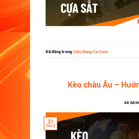
Đã đăng trong
Cẩm Nang Cá Cược
Kèo châu Âu – Hướn
ĐÃ ĐĂN
21
Th12