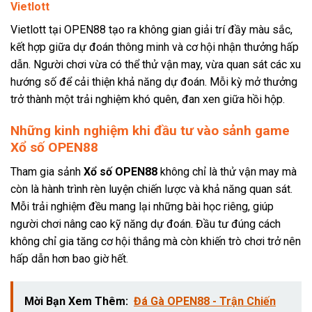
Vietlott
Vietlott tại OPEN88 tạo ra không gian giải trí đầy màu sắc,
kết hợp giữa dự đoán thông minh và cơ hội nhận thưởng hấp
dẫn. Người chơi vừa có thể thử vận may, vừa quan sát các xu
hướng số để cải thiện khả năng dự đoán. Mỗi kỳ mở thưởng
trở thành một trải nghiệm khó quên, đan xen giữa hồi hộp.
Những kinh nghiệm khi đầu tư vào sảnh game
Xổ số OPEN88
Tham gia sảnh
Xổ số OPEN88
không chỉ là thử vận may mà
còn là hành trình rèn luyện chiến lược và khả năng quan sát.
Mỗi trải nghiệm đều mang lại những bài học riêng, giúp
người chơi nâng cao kỹ năng dự đoán. Đầu tư đúng cách
không chỉ gia tăng cơ hội thắng mà còn khiến trò chơi trở nên
hấp dẫn hơn bao giờ hết.
Mời Bạn Xem Thêm:
Đá Gà OPEN88 - Trận Chiến