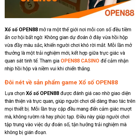
Xổ số OPEN88
mở ra một thế giới nơi mỗi con số đều tiềm
ẩn cơ hội bất ngờ. Không gian dự đoán ở đây vừa hồi hộp
vừa đầy màu sắc, khiến người chơi khó rời mắt. Mỗi lần mở
thưởng là một trải nghiệm mới, kết hợp giữa trực giác và
quan sát tinh tế. Tham gia
OPEN88 CASINO
để cảm nhận
nhịp hồi hộp và niềm vui khi chiến thắng.
Đôi nét về sản phẩm game Xổ số OPEN88
Lựa chọn
Xổ số OPEN88
được đánh giá cao nhờ giao diện
thân thiện và trực quan, giúp người chơi dễ dàng thao tác trên
mọi thiết bị. Mỗi lần truy cập đều mang đến cảm giác mượt
mà, không rườm rà hay phức tạp. Điều này giúp người chơi
tập trung vào việc dự đoán số, tận hưởng trải nghiệm mà
không bị gián đoạn.