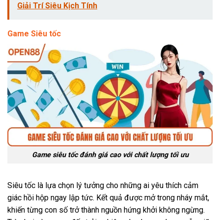
Giải Trí Siêu Kịch Tính
Game Siêu tốc
Game siêu tốc đánh giá cao với chất lượng tối ưu
Siêu tốc là lựa chọn lý tưởng cho những ai yêu thích cảm
giác hồi hộp ngay lập tức. Kết quả được mở trong nháy mắt,
khiến từng con số trở thành nguồn hứng khởi không ngừng.