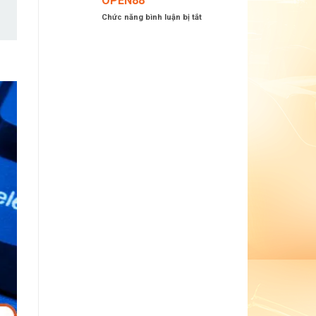
OPEN88
Dương
Hấp
Mới
Dẫn
Chức năng bình luận bị tắt
ở
Bởi
Đá
Chiến
Gà
Thuật,
Cựa
Luật
Sắt
Chơi
–
Hiện
Trận
Đại
Chiến
Kịch
Tính
Khó
Quên
Tại
OPEN88