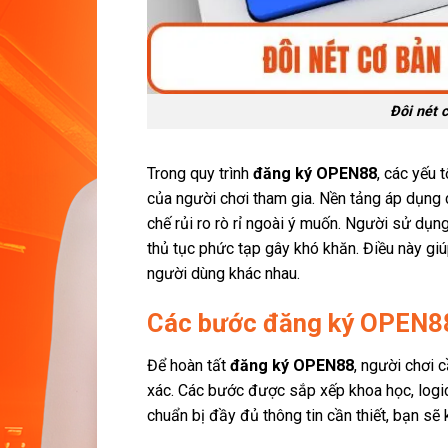
Đôi nét 
Trong quy trình
đăng ký OPEN88
, các yếu 
của người chơi tham gia. Nền tảng áp dụng 
chế rủi ro rò rỉ ngoài ý muốn. Người sử dụn
thủ tục phức tạp gây khó khăn. Điều này giú
người dùng khác nhau.
Các bước đăng ký OPEN88 
Để hoàn tất
đăng ký OPEN88
, người chơi 
xác. Các bước được sắp xếp khoa học, logic
chuẩn bị đầy đủ thông tin cần thiết, bạn sẽ 