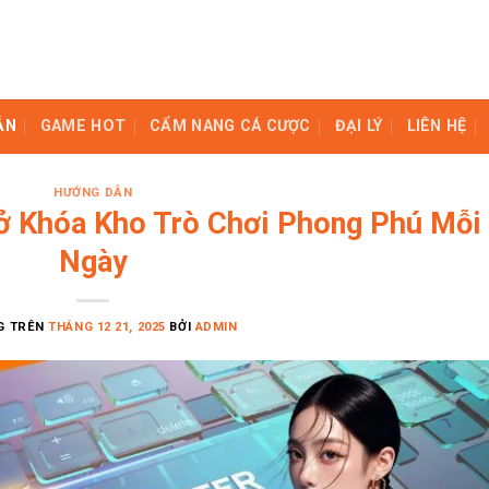
ẪN
GAME HOT
CẨM NANG CÁ CƯỢC
ĐẠI LÝ
LIÊN HỆ
HƯỚNG DẪN
 Khóa Kho Trò Chơi Phong Phú Mỗi
Ngày
G TRÊN
THÁNG 12 21, 2025
BỞI
ADMIN