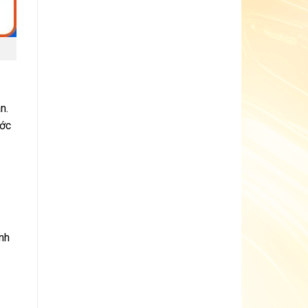
n.
ước
inh