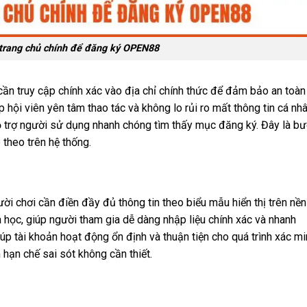
 trang chủ chính để đăng ký OPEN88
cần truy cập chính xác vào địa chỉ chính thức để đảm bảo an toàn
 hội viên yên tâm thao tác và không lo rủi ro mất thông tin cá nhâ
 hỗ trợ người sử dụng nhanh chóng tìm thấy mục đăng ký. Đây là b
 theo trên hệ thống.
ười chơi cần điền đầy đủ thông tin theo biểu mẫu hiển thị trên nền
 học, giúp người tham gia dễ dàng nhập liệu chính xác và nhanh
iúp tài khoản hoạt động ổn định và thuận tiện cho quá trình xác m
hạn chế sai sót không cần thiết.