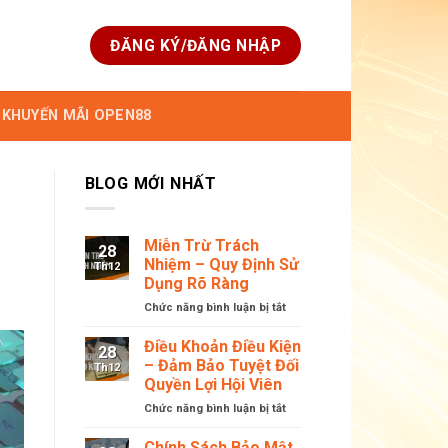
ĐĂNG KÝ/ĐĂNG NHẬP
KHUYẾN MÃI OPEN88
BLOG MỚI NHẤT
Miễn Trừ Trách
28
Nhiệm – Quy Định Sử
Th12
Dụng Rõ Ràng
Chức năng bình luận bị tắt
ở
Miễn
Trừ
Điều Khoản Điều Kiện
28
Trách
– Đảm Bảo Tuyệt Đối
Th12
Nhiệm
Quyền Lợi Hội Viên
–
Chức năng bình luận bị tắt
ở
Quy
Điều
Định
Khoản
Sử
Chính Sách Bảo Mật