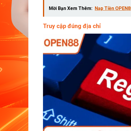
Mời Bạn Xem Thêm:
Nạp Tiền OPEN88
Truy cập đúng địa chỉ