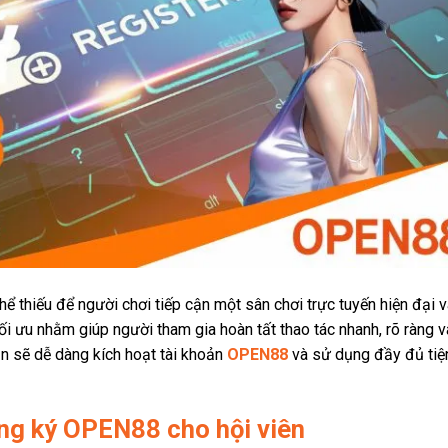
ể thiếu để người chơi tiếp cận một sân chơi trực tuyến hiện đại 
tối ưu nhằm giúp người tham gia hoàn tất thao tác nhanh, rõ ràng v
ạn sẽ dễ dàng kích hoạt tài khoản
OPEN88
và sử dụng đầy đủ tiệ
ăng ký OPEN88 cho hội viên