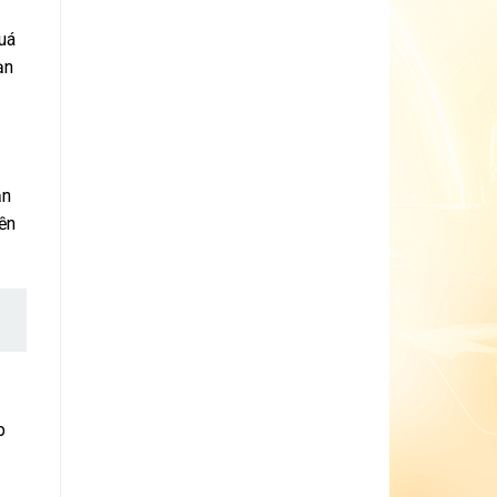
uá
ạn
ản
nền
p